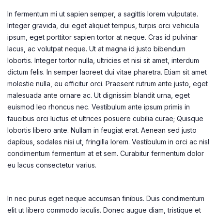
In fermentum mi ut sapien semper, a sagittis lorem vulputate.
Integer gravida, dui eget aliquet tempus, turpis orci vehicula
ipsum, eget porttitor sapien tortor at neque. Cras id pulvinar
lacus, ac volutpat neque. Ut at magna id justo bibendum
lobortis. Integer tortor nulla, ultricies et nisi sit amet, interdum
dictum felis. In semper laoreet dui vitae pharetra. Etiam sit amet
molestie nulla, eu efficitur orci. Praesent rutrum ante justo, eget
malesuada ante ornare ac. Ut dignissim blandit urna, eget
euismod leo rhoncus nec. Vestibulum ante ipsum primis in
faucibus orci luctus et ultrices posuere cubilia curae; Quisque
lobortis libero ante. Nullam in feugiat erat. Aenean sed justo
dapibus, sodales nisi ut, fringilla lorem. Vestibulum in orci ac nisl
condimentum fermentum at et sem. Curabitur fermentum dolor
eu lacus consectetur varius.
In nec purus eget neque accumsan finibus. Duis condimentum
elit ut libero commodo iaculis. Donec augue diam, tristique et